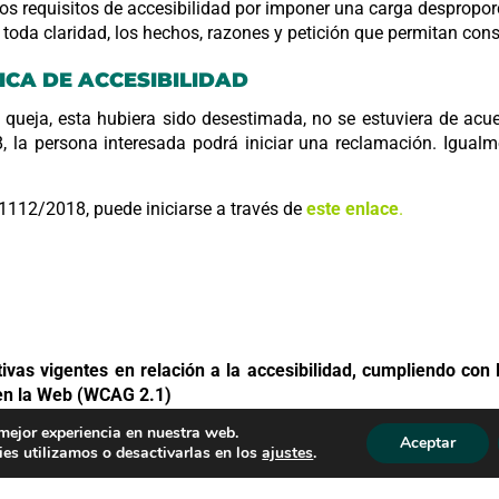
os requisitos de accesibilidad por imponer una carga despropo
 toda claridad, los hechos, razones y petición que permitan const
ICA DE ACCESIBILIDAD
 queja, esta hubiera sido desestimada, no se estuviera de acu
, la persona interesada podrá iniciar una reclamación. Igualm
 1112/2018, puede iniciarse a través de
este enlace
.
as vigentes en relación a la accesibilidad, cumpliendo con l
 en la Web (WCAG 2.1)
Chrome, Edge, Firefox, Safari y Opera
 mejor experiencia en nuestra web.
Aceptar
 resolución y dispositivo de escritorio, tabletas o móviles (di
es utilizamos o desactivarlas en los
ajustes
.
ado y hojas de estilo CSS 3 para su diseño