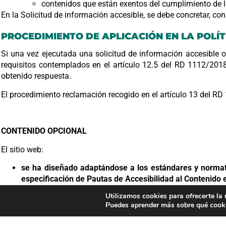
contenidos que están exentos del cumplimiento de l
En la Solicitud de información accesible, se debe concretar, con
PROCEDIMIENTO DE APLICACIÓN EN LA POLÍT
Si una vez ejecutada una solicitud de información accesible o
requisitos contemplados en el artículo 12.5 del RD 1112/2018
obtenido respuesta.
El procedimiento reclamación recogido en el artículo 13 del RD
CONTENIDO OPCIONAL
El sitio web:
se ha diseñado adaptándose a los estándares y normativ
especificación de Pautas de Accesibilidad al Contenido
está optimizado para las últimas versiones vigentes de 
Utilizamos cookies para ofrecerte la
está diseñado para su correcta visualización en cualquier
Puedes aprender más sobre qué cooki
se ha realizado utilizando HTML5 como lenguaje de marc