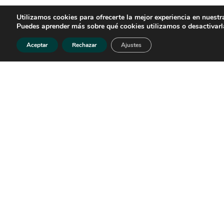
Utilizamos cookies para ofrecerte la mejor experiencia en nuestr
EXPLORA
Puedes aprender más sobre qué cookies utilizamos o desactivarl
Barranquismo
Aceptar
Rechazar
Ajustes
Vias
Ferrata
Reserva
de
Actividad
Sobre Mí
Blog
Español
POLÍTICAS
CON
Lle
Politica de privacidad
+34
Politica de accesibilidad